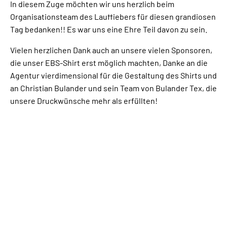
In diesem Zuge möchten wir uns herzlich beim
Organisationsteam des Lauffiebers für diesen grandiosen
Tag bedanken!! Es war uns eine Ehre Teil davon zu sein.
Vielen herzlichen Dank auch an unsere vielen Sponsoren,
die unser EBS-Shirt erst möglich machten, Danke an die
Agentur vierdimensional für die Gestaltung des Shirts und
an Christian Bulander und sein Team von Bulander Tex, die
unsere Druckwünsche mehr als erfüllten!
Ein toller Tag, den wir als #teamebs herbeisehnten,
feierten und für sehr lange Zeit in Erinnerung
behalten werden.
Läuft bei uns 🥳👍🏻