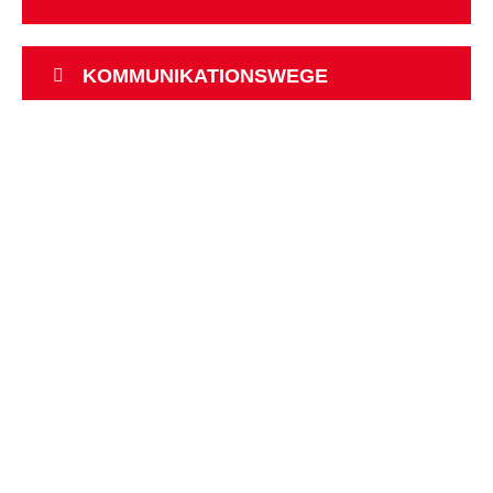
KOMMUNIKATIONSWEGE
EUGEN-BOLZ-SCHULE BAD
WALDSEE
Steinacher Straße 39
88339 Bad Waldsee