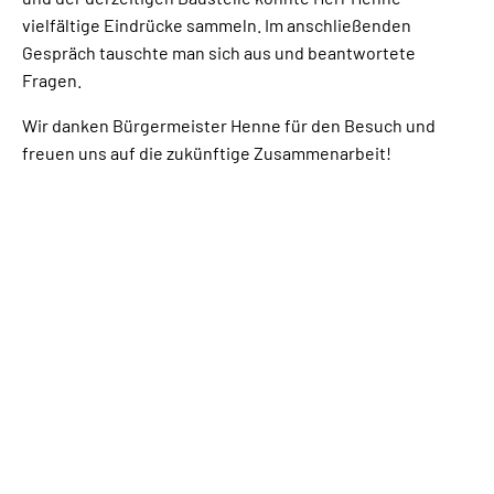
vielfältige Eindrücke sammeln. Im anschließenden
Gespräch tauschte man sich aus und beantwortete
Fragen.
Wir danken Bürgermeister Henne für den Besuch und
freuen uns auf die zukünftige Zusammenarbeit!
EUGEN-BOLZ-SCHULE BAD
WALDSEE
Steinacher Straße 39
88339 Bad Waldsee
Telefon: 07524/978830