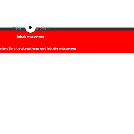
. Um auf den eigentlichen Inhalt zuzugreifen, klicken Sie auf die Schalt
be
ass dabei Daten an Drittanbieter weitergegeben werden.
Mehr Informationen
Inhalt entsperren
ichen Service akzeptieren und Inhalte entsperren
GEN-BOLZ-SCHULE BAD WALDSEE
SEITENLINKS
SCHULE
nacher Straße 39
LEBENSWERT
9 Bad Waldsee
GANZTAGSBEREICH
fon: 07524/978830
KIGA & KRIPPE
@eugen-bolz-schule.de
KONTAKT
ISERV
GEN-BOLZ-KINDERGARTEN
STARTSEITE
IMPRESSUM