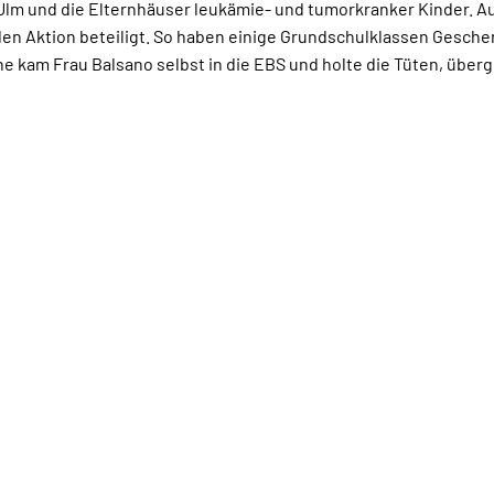
Ulm und die Elternhäuser leukämie- und tumorkranker Kinder. Au
n Aktion beteiligt. So haben einige Grundschulklassen Geschen
he kam Frau Balsano selbst in die EBS und holte die Tüten, über
GEN-BOLZ-SCHULE BAD WALDSEE
SEITENLINKS